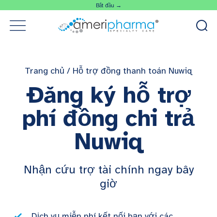
Bắt đầu →
Trang chủ
/
Hỗ trợ đồng thanh toán Nuwiq
Đăng ký hỗ trợ
phí đồng chi trả
Nuwiq
Nhận cứu trợ tài chính ngay bây
giờ
Dịch vụ miễn phí kết nối bạn với các