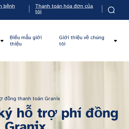
n bệnh
Thanh toán hóa đơn của
tôi
Biểu mẫu giới
Giới thiệu về chúng
thiệu
tôi
rợ đồng thanh toán Granix
ký hỗ trợ phí đồng
ả Granix