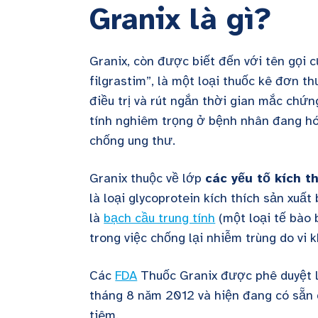
Granix là gì?
Granix, còn được biết đến với tên gọi c
filgrastim”, là một loại thuốc kê đơn 
điều trị và rút ngắn thời gian mắc chứ
tính nghiêm trọng ở bệnh nhân đang hó
chống ung thư.
Granix thuộc về lớp
các yếu tố kích t
là loại glycoprotein kích thích sản xuất
là
bạch cầu trung tính
(một loại tế bào 
trong việc chống lại nhiễm trùng do vi k
Các
FDA
Thuốc Granix được phê duyệt 
tháng 8 năm 2012 và hiện đang có sẵn 
tiêm.