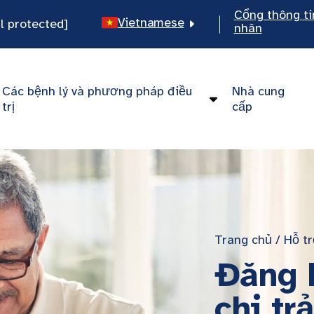
Cổng thông ti
Vietnamese
l protected]
nhân
English
Spanish
Các bệnh lý và phương pháp điều
Nhà cung
Chinese
trị
cấp
Trang chủ
/
Hỗ t
Đăng 
chi tr