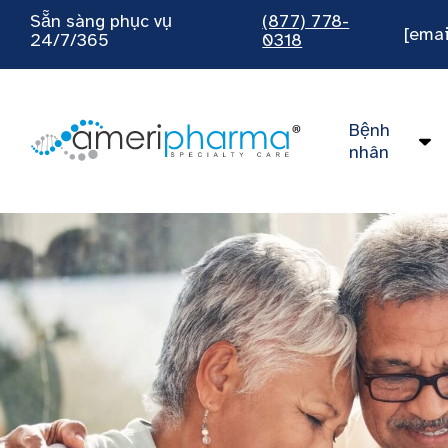
Sẵn sàng phục vụ
(877) 778-
[emai
24/7/365
0318
Bệnh
nhân