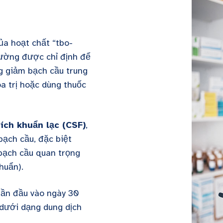
ủa hoạt chất “tbo-
thường được chỉ định để
ng giảm bạch cầu trung
a trị hoặc dùng thuốc
hích khuẩn lạc (CSF)
,
 bạch cầu, đặc biệt
bạch cầu quan trọng
huẩn).
lần đầu vào ngày 30
dưới dạng dung dịch