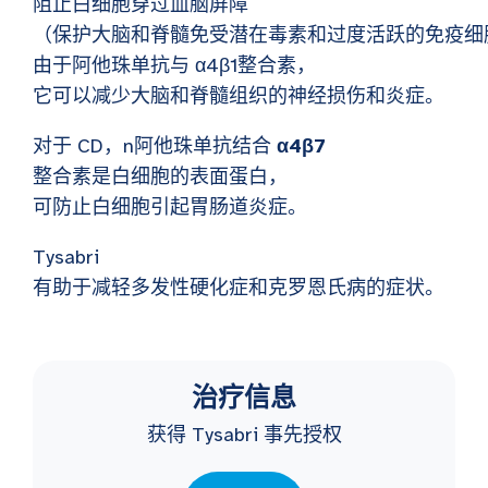
阻止白细胞穿过血脑屏障
（保护大脑和脊髓免受潜在毒素和过度活跃的免疫细
由于
阿他珠单抗与
α4β1整合素，
它可以减少大脑和脊髓组织的神经损伤和炎症。
对于 CD，n
阿他珠单抗结合
α4β7
整合素是白细胞的表面蛋白，
可防止白细胞引起胃肠道炎症。
Tysabri
有助于减轻多发性硬化症和克罗恩氏病的症状。
治疗信息
获得 Tysabri 事先授权