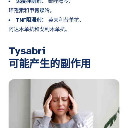
免疫抑制剂：
硫唑嘌呤、
环孢素和甲氨蝶呤。
TNF阻滞剂：
英夫利昔单抗
、
阿达木单抗和戈利木单抗。
Tysabri
可能产生的副作用