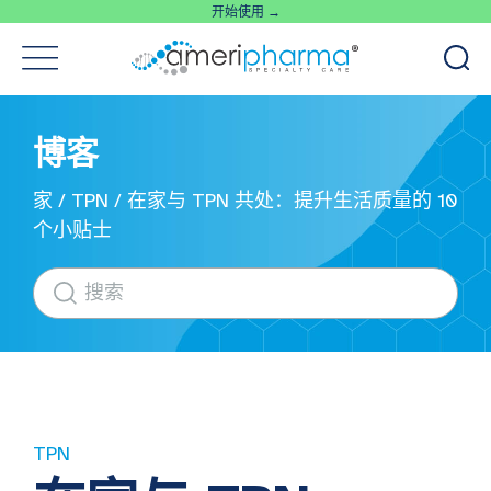
开始使用 →
博客
家
/
TPN
/
在家与 TPN 共处：提升生活质量的 10
个小贴士
TPN