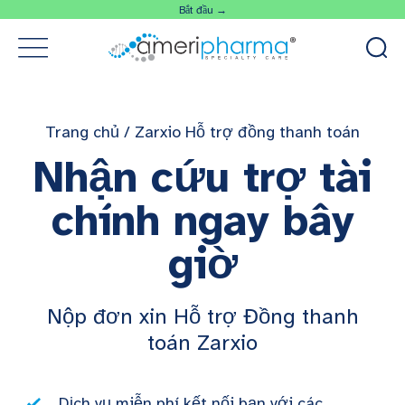
Bắt đầu →
Trang chủ
/
Zarxio Hỗ trợ đồng thanh toán
Nhận cứu trợ tài
chính ngay bây
giờ
Nộp đơn xin Hỗ trợ Đồng thanh
toán Zarxio
Dịch vụ miễn phí kết nối bạn với các