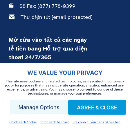
Số Fax: (877) 778-0399
Thư điện tử:
[email protected]
Mở cửa vào tất cả các ngày
lễ liên bang Hỗ trợ qua điện
thoại 24/7/365
WE VALUE YOUR PRIVACY
Dịch vụ bệnh nhân
This site uses cookies and related technologies, as described in our privacy
policy, for purposes that may include site operation, analytics, enhanced user
experience, or advertising. You may choose to consent to our use of these
technologies, or manage your own preferences.
Truyền dịch tại nhà
Đóng gói & Giao hàng
Manage Options
AGREE & CLOSE
Bảo vệ quyền lợi bệnh nhân
Chính sách Cookie
Chính sách bảo mật
Lựa chọn quyền riêng tư của bạn
Hỗ trợ tài chính