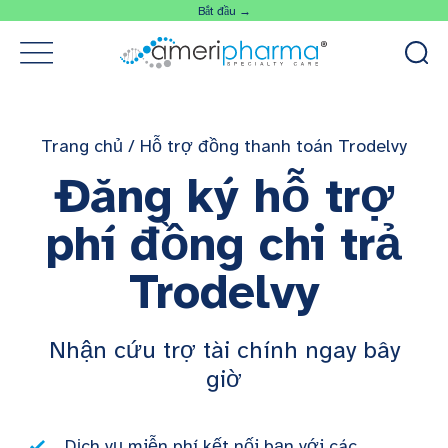
Bắt đầu →
Trang chủ
/
Hỗ trợ đồng thanh toán Trodelvy
Đăng ký hỗ trợ
phí đồng chi trả
Trodelvy
Nhận cứu trợ tài chính ngay bây
giờ
Dịch vụ miễn phí kết nối bạn với các