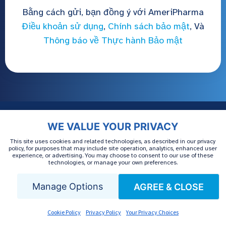
Bằng cách gửi, bạn đồng ý với AmeriPharma
Điều khoản sử dụng
,
Chính sách bảo mật
, Và
Thông báo về Thực hành Bảo mật
WE VALUE YOUR PRIVACY
This site uses cookies and related technologies, as described in our privacy
policy, for purposes that may include site operation, analytics, enhanced user
experience, or advertising. You may choose to consent to our use of these
technologies, or manage your own preferences.
Manage Options
AGREE & CLOSE
AmeriPharma® Specialty Care cung cấp nhiều
Cookie Policy
Privacy Policy
Your Privacy Choices
loại thuốc đặc trị, bao gồm thuốc uống, thuốc