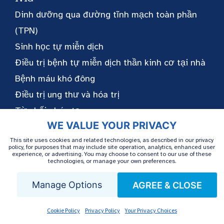
Dinh dưỡng qua đường tĩnh mạch toàn phần
(TPN)
Sinh học tự miễn dịch
Điều trị bệnh tự miễn dịch thần kinh cơ tại nhà
Bệnh máu khó đông
Điều trị ung thư và hóa trị
Từ chối ghép tạng
WE VALUE YOUR PRIVACY
This site uses cookies and related technologies, as described in our privacy
Theo dõi
DỊCH VỤ CỦA
policy, for purposes that may include site operation, analytics, enhanced user
experience, or advertising. You may choose to consent to our use of these
chúng tôi
AMERIPHARMA
technologies, or manage your own preferences.
Manage Options
AGREE & CLOSE
Trung tâm truyền
dịch
Cookie Policy
Privacy Policy
Your Privacy Choices
MedBox