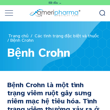
Bắt đầu →
Trang chủ
/
Các tình trạng đặc biệt và thuốc
/
Bệnh Crohn
Bệnh Crohn
Bệnh Crohn là một tình
trạng viêm ruột gây sưng
niêm mạc hệ tiêu hóa. Tình
trạng viêm thường xảy ra ở