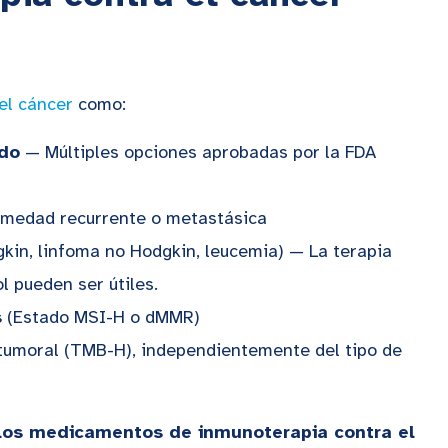
el cáncer
como:
ado
— Múltiples opciones aprobadas por la FDA
medad recurrente o metastásica
kin, linfoma no Hodgkin, leucemia) — La terapia
l pueden ser útiles.
s
(Estado MSI-H o dMMR)
tumoral (TMB-H), independientemente del tipo de
 los medicamentos de inmunoterapia contra el