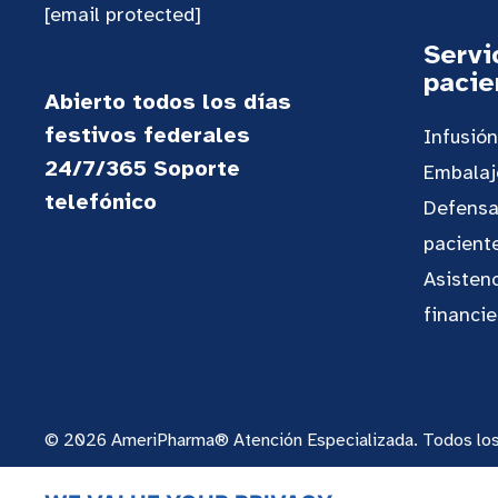
[email protected]
Servi
pacie
Abierto todos los días
festivos federales
Infusió
24/7/365 Soporte
Embalaj
telefónico
Defensa
pacient
Asisten
financie
© 2026 AmeriPharma® Atención Especializada. Todos los
política de privacidad
Condiciones de uso
Aviso de