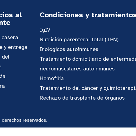
cios al
Condiciones y tratamiento
nte
IgIV
n casera
Nutrición parenteral total (TPN)
e y entrega
Biológicos autoinmunes
 del
Tratamiento domiciliario de enfermed
e
neuromusculares autoinmunes
cia
Hemofilia
ra
Tratamiento del cáncer y quimioterapi
Rechazo de trasplante de órganos
 derechos reservados.
 prácticas de privacidad
Aviso de no discriminación