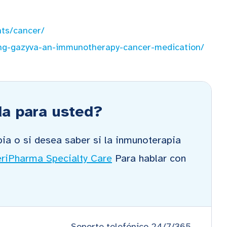
nts/cancer/
ing-gazyva-an-immunotherapy-cancer-medication/
da para usted?
ia o si desea saber si la inmunoterapia
riPharma Specialty Care
Para hablar con
Soporte telefónico 24/7/365