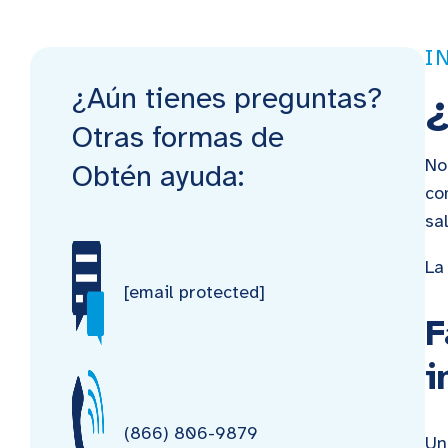
I
¿Aún tienes preguntas?
¿
Otras formas de
No
Obtén ayuda:
co
sa
La
[email protected]
F
i
(866) 806-9879
Un