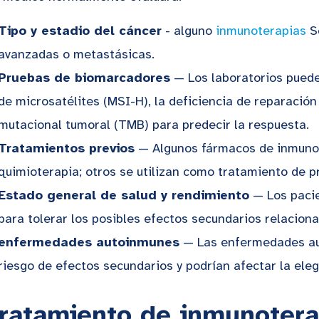
Tipo y estadio del cáncer
- alguno
inmunoterapias
S
avanzadas o metastásicas.
Pruebas de biomarcadores
— Los laboratorios pueden
de microsatélites (MSI-H), la deficiencia de reparaci
mutacional tumoral (TMB) para predecir la respuesta.
Tratamientos previos
— Algunos fármacos de inmunot
quimioterapia; otros se utilizan como tratamiento de p
Estado general de salud y rendimiento
— Los pacie
para tolerar los posibles efectos secundarios relacion
enfermedades autoinmunes
— Las enfermedades au
riesgo de efectos secundarios y podrían afectar la elegi
ratamiento de inmunoterap