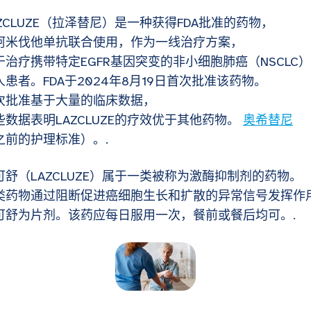
AZCLUZE（拉泽替尼）是一种获得FDA批准的药物，
阿米伐他单抗联合使用，作为一线治疗方案，
于治疗携带特定EGFR基因突变的非小细胞肺癌（NSCLC）
人患者。FDA于2024年8月19日首次批准该药物。
次批准基于大量的临床数据，
些数据表明LAZCLUZE的疗效优于其他药物。
奥希替尼
之前的护理标准）。.
可舒（LAZCLUZE）属于一类被称为激酶抑制剂的药物。
类药物通过阻断促进癌细胞生长和扩散的异常信号发挥作
可舒为片剂。该药应每日服用一次，餐前或餐后均可。.