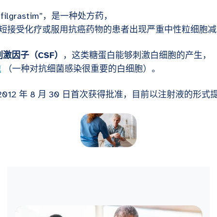
o-filgrastim”，是一种处方药，
短接受化疗或服用抗癌药物的患者出现严重中性粒细胞减
刺激因子（CSF）
，这类糖蛋白能够刺激白细胞的产生，
胞
（一种对抗细菌感染很重要的白细胞）。
 于 2012 年 8 月 30 日首次获得批准，目前以注射液的形式