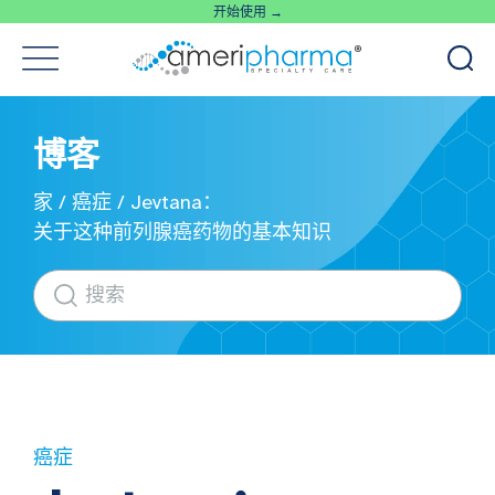
开始使用 →
博客
家
/
癌症
/
Jevtana：
关于这种前列腺癌药物的基本知识
癌症