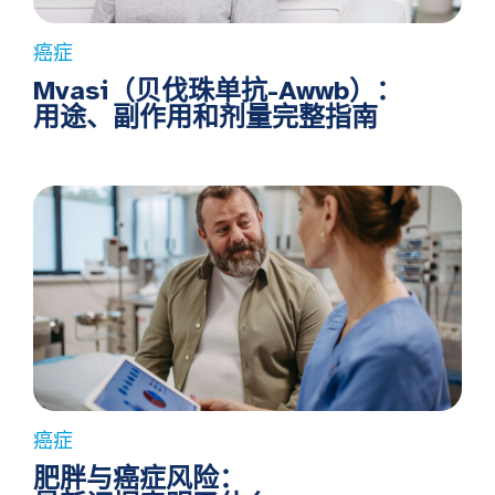
癌症
Mvasi（贝伐珠单抗-Awwb）：
用途、副作用和剂量完整指南
癌症
肥胖与癌症风险：