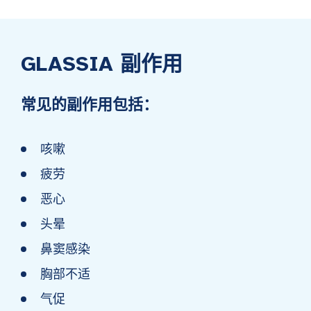
GLASSIA 副作用
常见的副作用包括：
咳嗽
疲劳
恶心
头晕
鼻窦感染
胸部不适
气促