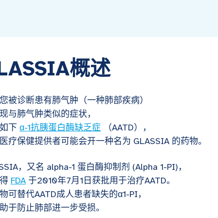
LASSIA概述
您被诊断患有肺气肿（一种肺部疾病）
现与肺气肿类似的症状，
因如下
α-1抗胰蛋白酶缺乏症
（AATD），
医疗保健提供者可能会开一种名为 GLASSIA 的药物。
SSIA，又名 alpha-1 蛋白酶抑制剂 (Alpha 1-PI)，
获得
FDA
于2010年7月1日获批用于治疗AATD。
物可替代AATD成人患者缺失的α1-PI，
助于防止肺部进一步受损。