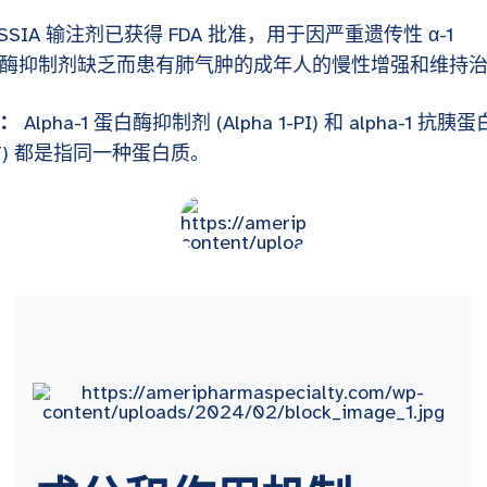
ASSIA 输注剂已获得 FDA 批准，用于因严重遗传性 α-1
酶抑制剂缺乏而患有肺气肿的成年人的慢性增强和维持
：
Alpha-1 蛋白酶抑制剂 (Alpha 1-PI) 和 alpha-1 抗胰
AT) 都是指同一种蛋白质。