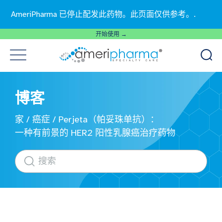
AmeriPharma 已停止配发此药物。此页面仅供参考。.
开始使用 →
博客
家
/
癌症
/
Perjeta（帕妥珠单抗）：
一种有前景的 HER2 阳性乳腺癌治疗药物