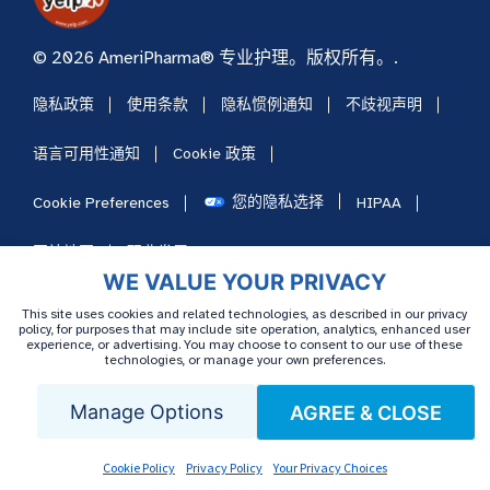
© 2026 AmeriPharma® 专业护理。版权所有。.
隐私政策
使用条款
隐私惯例通知
不歧视声明
语言可用性通知
Cookie 政策
您的隐私选择
Cookie Preferences
HIPAA
网站地图
职业发展
WE VALUE YOUR PRIVACY
This site uses cookies and related technologies, as described in our privacy
policy, for purposes that may include site operation, analytics, enhanced user
experience, or advertising. You may choose to consent to our use of these
technologies, or manage your own preferences.
Manage Options
AGREE & CLOSE
Cookie Policy
Privacy Policy
Your Privacy Choices