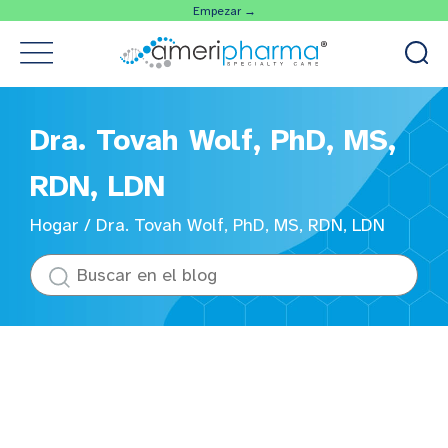
Empezar →
Dra. Tovah Wolf, PhD, MS,
RDN, LDN
Hogar
/
Dra. Tovah Wolf, PhD, MS, RDN, LDN