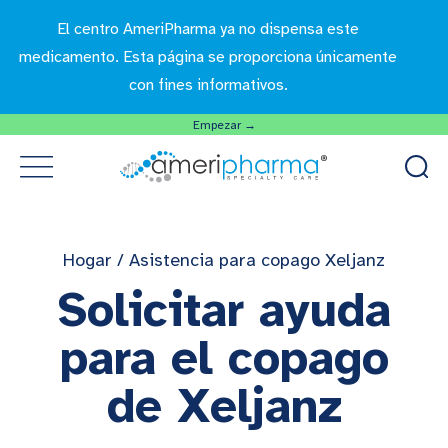
El centro AmeriPharma ya no dispensa este
medicamento. Esta página se proporciona únicamente
con fines informativos.
Empezar →
Hogar
/
Asistencia para copago Xeljanz
Solicitar ayuda
para el copago
de Xeljanz