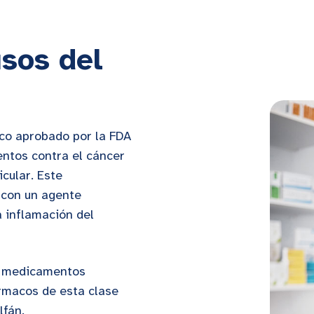
usos del
aco aprobado por la FDA
entos contra el cáncer
icular. Este
 con un agente
a inflamación del
de medicamentos
rmacos de esta clase
lfán.