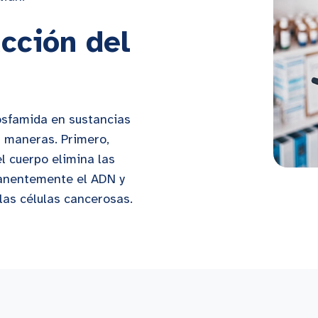
cción del
osfamida en sustancias
s maneras. Primero,
l cuerpo elimina las
anentemente el ADN y
las células cancerosas.