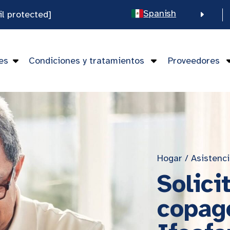
Spanish
il protected]
English
Chinese
es
Condiciones y tratamientos
Proveedores
Vietnamese
Hogar
/
Asistenc
Solici
copago