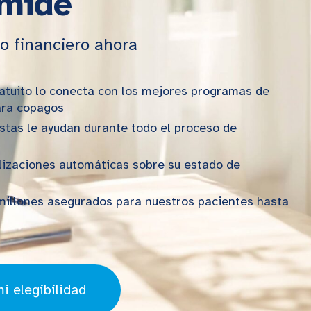
amide
io financiero ahora
gratuito lo conecta con los mejores programas de
ara copagos
istas le ayudan durante todo el proceso de
lizaciones automáticas sobre su estado de
illones asegurados para nuestros pacientes hasta
mi elegibilidad