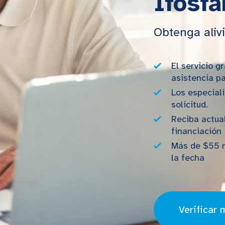
Ifosf
Obtenga aliv
El servicio 
asistencia p
Los especial
solicitud.
Reciba actua
financiación
Más de $55 m
la fecha
Verificar 