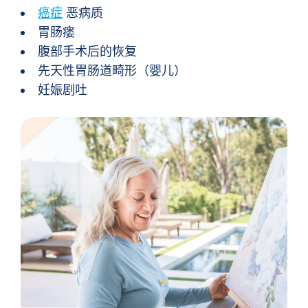
癌症
恶病质
胃肠瘘
腹部手术后的恢复
先天性胃肠道畸形（婴儿）
妊娠剧吐