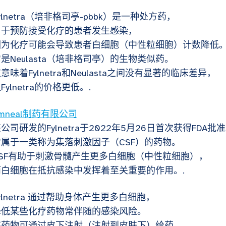
ylnetra（培非格司亭-pbbk）是一种处方药，
用于预防接受化疗的患者发生感染，
因为化疗可能会导致患者白细胞（中性粒细胞）计数降低
是Neulasta（培非格司亭）的生物类似药。
意味着Fylnetra和Neulasta之间没有显著的临床差异，
Fylnetra的价格更低。.
mneal制药有限公司
公司研发的Fylnetra于2022年5月26日首次获得FDA批
它属于一类称为集落刺激因子（CSF）的药物。
CSF有助于刺激骨髓产生更多白细胞（中性粒细胞），
而白细胞在抵抗感染中发挥着至关重要的作用。.
ylnetra 通过帮助身体产生更多白细胞，
降低某些化疗药物常伴随的感染风险。
该药物可通过皮下注射（注射到皮肤下）给药。.