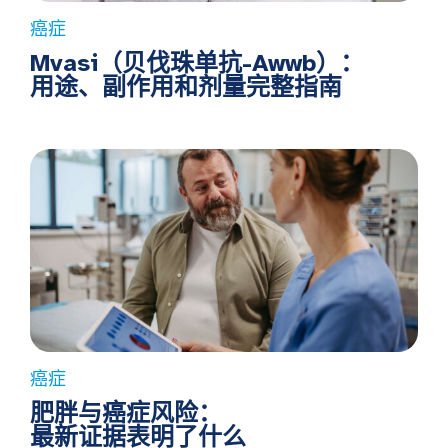
癌症
Mvasi（贝伐珠单抗-Awwb）：
用途、副作用和剂量完整指南
癌症
肥胖与癌症风险：
最新证据表明了什么