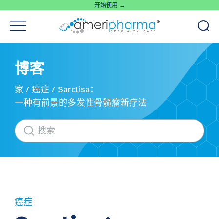
开始使用 →
博客
家
/
癌症
/
Sarclisa：
一种有前景的多发性骨髓瘤新疗法
癌症