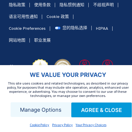
隐私政策
使用条款
隐私惯例通知
不歧视声明
语言可用性通知
Cookie 政策
您的隐私选择
Cookie Preferences
HIPAA
网站地图
职业发展
WE VALUE YOUR PRIVACY
This site uses cookies and related technologies, as described in our privacy
policy, for purposes that may include site operation, analytics, enhanced user
experience, or advertising. You may choose to consent to our use of these
technologies, or manage your own preferences.
Manage Options
AGREE & CLOSE
Cookie Policy
Privacy Policy
Your Privacy Choices